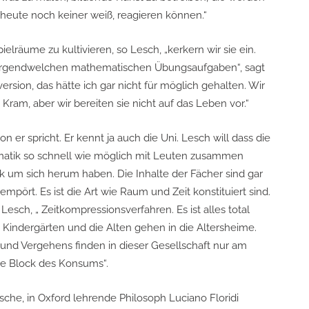
 heute noch keiner weiß, reagieren können.“
ielräume zu kultivieren, so Lesch, „kerkern wir sie ein.
in irgendwelchen mathematischen Übungsaufgaben“, sagt
version, das hätte ich gar nicht für möglich gehalten. Wir
 Kram, aber wir bereiten sie nicht auf das Leben vor.“
 er spricht. Er kennt ja auch die Uni. Lesch will dass die
ematik so schnell wie möglich mit Leuten zusammen
 um sich herum haben. Die Inhalte der Fächer sind gar
mpört. Es ist die Art wie Raum und Zeit konstituiert sind.
 Lesch, „ Zeitkompressionsverfahren. Es ist alles total
ie Kindergärten und die Alten gehen in die Altersheime.
und Vergehens finden in dieser Gesellschaft nur am
oße Block des Konsums“.
nische, in Oxford lehrende Philosoph Luciano Floridi