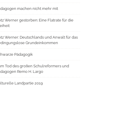
dagogen machen nicht mehr mit
tz Werner gestorben: Eine Flatrate für die
eiheit
tz Werner: Deutschlands und Anwalt für das
edingungslose Grundeinkommen
chwarze Pädagogik
m Tod des großen Schulreformers und
ädagogen Remo H. Largo
lturelle Landpartie 2019