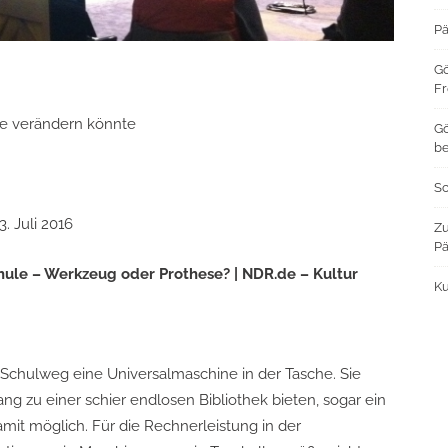
Pä
Gö
Fr
e verändern könnte
Gö
b
S
. Juli 2016
Zu
P
ule – Werkzeug oder Prothese? | NDR.de – Kultur
Ku
 Schulweg eine Universalmaschine in der Tasche. Sie
g zu einer schier endlosen Bibliothek bieten, sogar ein
mit möglich. Für die Rechnerleistung in der