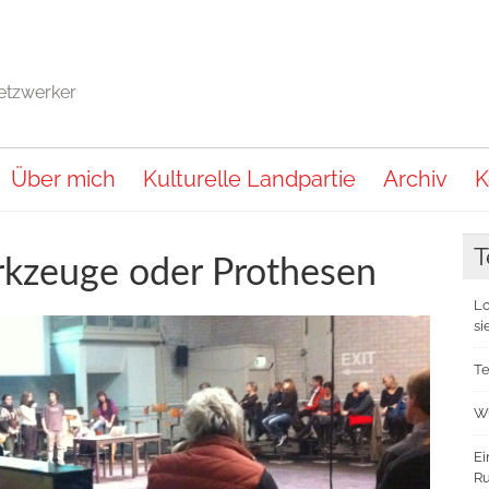
Netzwerker
Über mich
Kulturelle Landpartie
Archiv
K
T
kzeuge oder Prothesen
Lo
si
Te
Wu
Ei
Ru