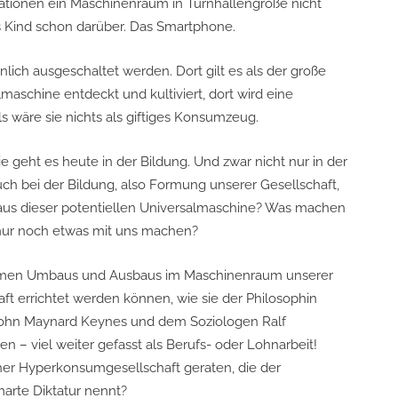
ationen ein Maschinenraum in Turnhallengröße nicht
es Kind schon darüber. Das Smartphone.
ich ausgeschaltet werden. Dort gilt es als der große
maschine entdeckt und kultiviert, dort wird eine
ls wäre sie nichts als giftiges Konsumzeug.
ie geht es heute in der Bildung. Und zwar nicht nur in der
ch bei der Bildung, also Formung unserer Gesellschaft,
aus dieser potentiellen Universalmaschine? Was machen
n nur noch etwas mit uns machen?
normen Umbaus und Ausbaus im Maschinenraum unserer
chaft errichtet werden können, wie sie der Philosophin
hn Maynard Keynes und dem Soziologen Ralf
n – viel weiter gefasst als Berufs- oder Lohnarbeit!
iner Hyperkonsumgesellschaft geraten, die der
arte Diktatur nennt?