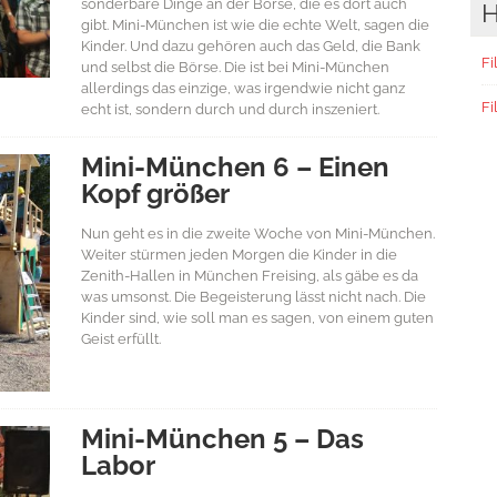
sonderbare Dinge an der Börse, die es dort auch
H
gibt. Mini-München ist wie die echte Welt, sagen die
Kinder. Und dazu gehören auch das Geld, die Bank
Fi
und selbst die Börse. Die ist bei Mini-München
allerdings das einzige, was irgendwie nicht ganz
Fi
echt ist, sondern durch und durch inszeniert.
Mini-München 6 – Einen
Kopf größer
Nun geht es in die zweite Woche von Mini-München.
Weiter stürmen jeden Morgen die Kinder in die
Zenith-Hallen in München Freising, als gäbe es da
was umsonst. Die Begeisterung lässt nicht nach. Die
Kinder sind, wie soll man es sagen, von einem guten
Geist erfüllt.
Mini-München 5 – Das
Labor