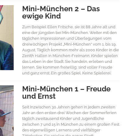
Mini-München 2 – Das
ewige Kind
Zum Beispiel Ellen Fritsche, sie ist 88 Jahre alt und
eine der jüngsten bei Min-München. Weiter mit den
täglichen Impressionen und Überlegungen vom
dreiwöchigen Projekt „Mini-München“ vom 1. bis 19.
August. Täglich kommen mehr als 2000 Kinder in die
Zenith Hallen in München-Freimann. Kinder spielen
das Leben in der Stadt. Sie handeln, erleben und
lernen. Sie kommen freiwillig, sind voller Freude
und ganz ernst. Ein großes Spiel. Keine Spielerei.
Mini-München 1 – Freude
und Ernst
Seit inzwischen 30 Jahren gehen in jedem zweiten
Jahr an den ersten drei Wochen der Sommerferien
täglich zweitausend Kinder und Jugendliche
zwischen 7 und 15 in München zu einem großen Fest
des eigenwilligen Lernens und vielfältiger
Tätigkeiten. Sie spielen die ganze Stadt.