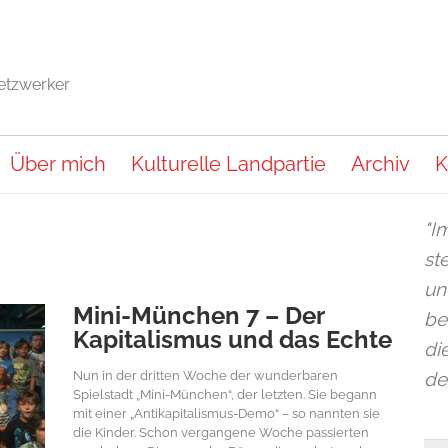
Netzwerker
Über mich
Kulturelle Landpartie
Archiv
K
"I
st
un
Mini-München 7 – Der
be
Kapitalismus und das Echte
di
Nun in der dritten Woche der wunderbaren
de
Spielstadt „Mini-München“, der letzten. Sie begann
mit einer „Antikapitalismus-Demo“ – so nannten sie
die Kinder. Schon vergangene Woche passierten