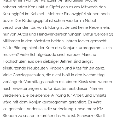
Nach einem von der Kanzlerin Anfang dieser Woche
anberaumten Konjunktur-Gipfel gab es am Mittwoch den
Krisengipfel im Kabinett. Mehrere Finanzgipfel stehen noch
bevor. Der Bildungsgipfel ist schon wieder im Nebel
verschwunden. Ja, von Bildung ist derzeit keine Rede mehr,
nur von Autos und Handwerkerrechnungen. Dafür werden 13
Milliarden in den nächsten beiden Jahren locker gemacht.
Hätte Bildung nicht der Kern des Konjunkturprogramms sein
müssen? Viele Schulgebäude sind marode. Manche
Hochschulen aus den siebziger Jahren sind längst
einstürzende Neubauten. Krippen und Kitas fehlen ganz.
Viele Ganztagsschulen, die nicht bloß in den Nachmittag
verlängerte Vormittagsschulen mit einem Kiosk sind, würden
nach Erweiterungen und Umbauten erst diesen Namen
verdienen. Die belebende Wirkung für Arbeit und Umsatz
wäre mit dem Konjunkturprogramm garantiert. Es wäre
zielgerichtet. Anders als die Verlockung, umso mehr Kfz-
Steuern zu sparen, je größer das Auto ist. Schwarze Stadt-