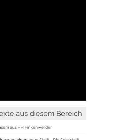
exte aus diesem Bereich
asem aus HH Finkenwerder
r bauen einen neue Stadt – Die Spielstadt