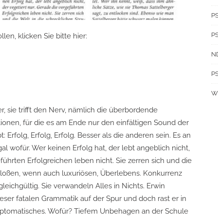
P
PS
en, klicken Sie bitte hier:
N
PS
W
her, sie trifft den Nerv, nämlich die überbordende
onen, für die es am Ende nur den einfältigen Sound der
 Erfolg, Erfolg, Erfolg. Besser als die anderen sein. Es an
egal wofür. Wer keinen Erfolg hat, der lebt angeblich nicht,
führten Erfolgreichen leben nicht. Sie zerren sich und die
 bloßen, wenn auch luxuriösen, Überlebens. Konkurrenz
leichgültig. Sie verwandeln Alles in Nichts. Erwin
eser fatalen Grammatik auf der Spur und doch rast er in
ymptomatisches. Wofür? Tiefem Unbehagen an der Schule