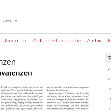
Netzwerker
Über mich
Kulturelle Landpartie
Archiv
K
T
nzen
PS
Pr
Ke
Es
PS