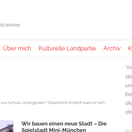
Netzwerker
Über mich
Kulturelle Landpartie
Archiv
K
"I
st
un
be
di
n Schule, ist begeistert. Tatsächlich! Endlich kann er sich
de
Wir bauen einen neue Stadt – Die
Spielstadt Mini-München