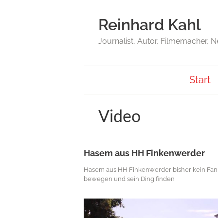
Reinhard Kahl
Journalist, Autor, Filmemacher, 
Start
Video
Hasem aus HH Finkenwerder
Hasem aus HH Finkenwerder bisher kein Fan vo
bewegen und sein Ding finden