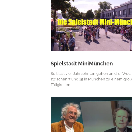
Spielstadt MiniMünchen
Seit fast vier Jahrzehnten gehen an drei Wo
zwischen 7 und 15 in München zu einem groß
Tätigkeiten.