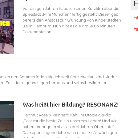
H
Vor einigen Jahren habe ich einen Kurzfilm über die
Spielstadt „Mini München“ fertig gestellt. Dieser gab
Fi
bereits den Anstoss zur Gründung von Kinderstädten
u.a. in Hamburg. Nun gibt es die große 60 Minuten
Fi
Dokumentation.
chen in den Sommerferien täglich weit über zweitausend Kinder
en Fest des eigenwilligen Lernens und selbstbestimmter
Was heißt hier Bildung? RESONANZ!
Hartmut Rosa & Reinhard Kahl im Utopie-Studio
„Das war die beste Zeit in unserem Leben! Und wir
haben mehr gelernt als in drei Jahren Oberstufe.“
Das sagen Jugendliche nach einer 2 1/2 wöchigen